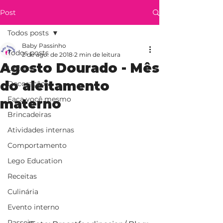
Post
Todos posts
Baby Passinho
Todos posts
2 de ago. de 2018
2 min de leitura
Agosto Dourado - Mês
Leitura
do aleitamento
Decoração
Faça você mesmo
materno
Brincadeiras
Atividades internas
Comportamento
Lego Education
Receitas
Culinária
Evento interno
Passeio