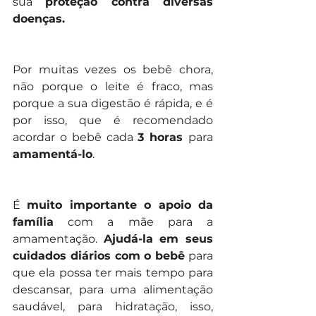
sua 
proteção contra diversas 
doenças.
Por muitas vezes os bebê chora, 
não porque o leite é fraco, mas 
porque a sua digestão é rápida, e é 
por isso, que é recomendado 
acordar o bebê cada 
3 horas 
para 
amamentá-lo
.
É 
muito importante o apoio da 
família
 com a mãe para a 
amamentação. 
Ajudá-la em seus 
cuidados diários com o bebê
 para 
que ela possa ter mais tempo para 
descansar, para uma alimentação 
saudável, para hidratação, isso, 