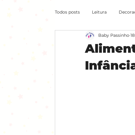
Todos posts
Leitura
Decora
Baby Passinho
18
Comportamento
Lego Edu
Alimen
Utilidade Pública
Infânci