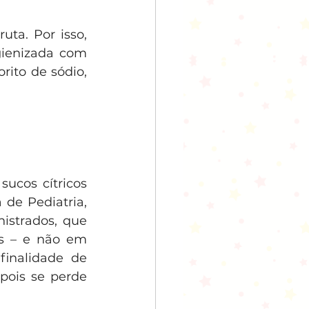
ta. Por isso, 
gienizada com 
ito de sódio, 
ucos cítricos 
de Pediatria, 
istrados, que 
s – e não em 
inalidade de 
pois se perde 