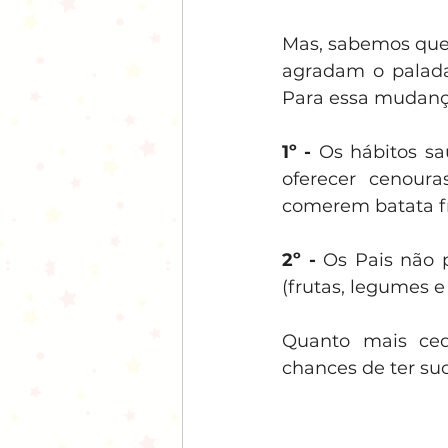
Mas, sabemos que 
agradam o paladar
Para essa mudança
1º -
 Os hábitos s
oferecer cenoura
comerem batata fr
2º -
 Os Pais não p
(frutas, legumes e
Quanto mais ced
chances de ter su