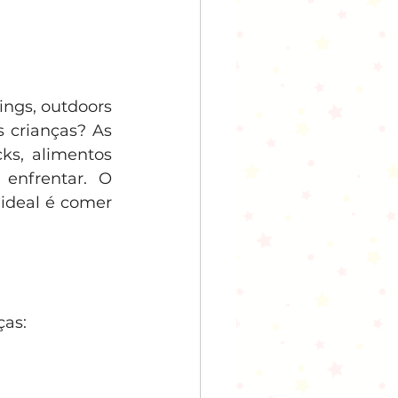
ngs, outdoors 
 crianças? As 
ks, alimentos 
processados. Esse é um grande desafio que os pais têm de enfrentar. O 
ideal é comer 
ças: