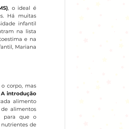
MS)
, o ideal é 
s. Há muitas 
ade infantil 
ram na lista 
toestima e na 
antil, Mariana 
o corpo, mas 
 
A introdução 
ada alimento 
de alimentos 
s
 para que o 
nutrientes de 