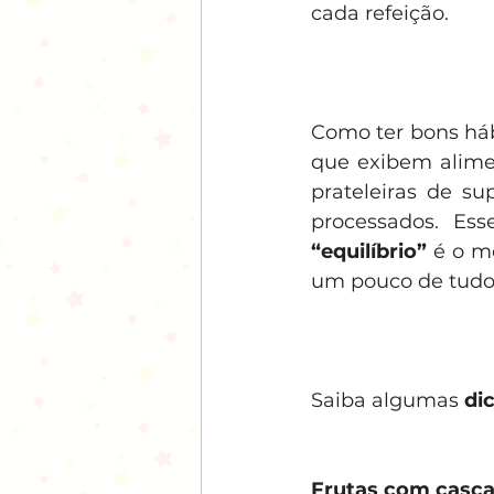
cada refeição.
Como ter bons háb
que exibem alimen
prateleiras de su
“equilíbrio”
 é o m
um pouco de tudo
Saiba algumas 
di
Frutas com casca