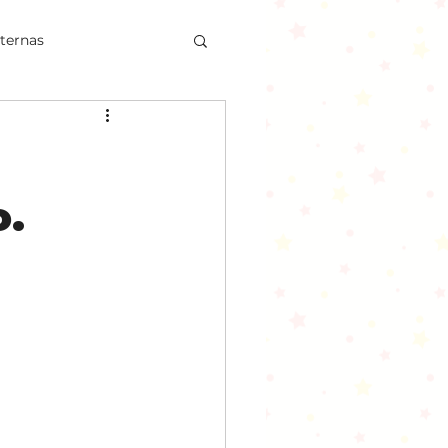
nternas
sseio
o.