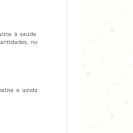
zos à saúde. 
ntidades, no 
etite e ainda 