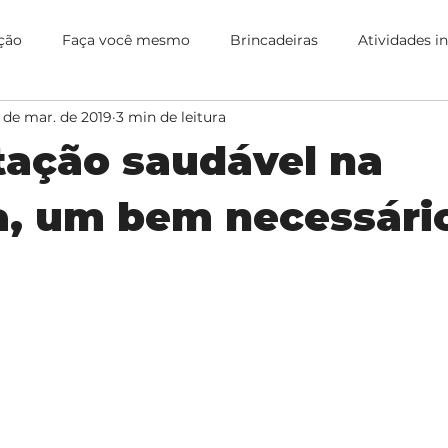
ção
Faça você mesmo
Brincadeiras
Atividades i
 de mar. de 2019
3 min de leitura
cation
Receitas
Culinária
Evento interno
Pa
tação saudável na
a, um bem necessári