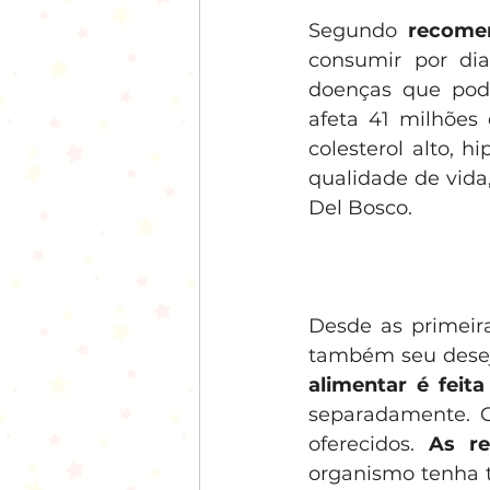
Segundo 
recome
consumir por dia
doenças que pode
afeta 41 milhões 
colesterol alto, 
qualidade de vida,
Del Bosco.
Desde as primeir
também seu desejo
alimentar é feit
separadamente. C
oferecidos. 
As re
organismo tenha t