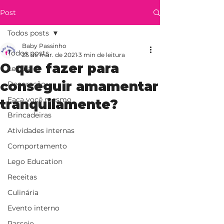
Post
Todos posts
Baby Passinho
Todos posts
25 de mar. de 2021
3 min de leitura
O que fazer para
Leitura
conseguir amamentar
Decoração
Faça você mesmo
tranquilamente?
Brincadeiras
Atividades internas
Comportamento
Lego Education
Receitas
Culinária
Evento interno
Passeio