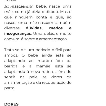
Ao nascer um bebê, nasce uma 
Utilidade Pública
mãe, como já dizia o ditado. Mas o 
que ninguém conta é que, ao 
nascer uma mãe nascem também 
diversas 
dúvidas, medos e 
inseguranças
. Uma delas, e muito 
comum, é sobre a amamentação. 
Trata-se de um período difícil para 
ambos. O bebê ainda está se 
adaptando ao mundo fora da 
barriga, e a mamãe está se 
adaptando à nova rotina, além de 
sentir na pele as dores da 
amamentação e da recuperação do 
parto. 
DORES 