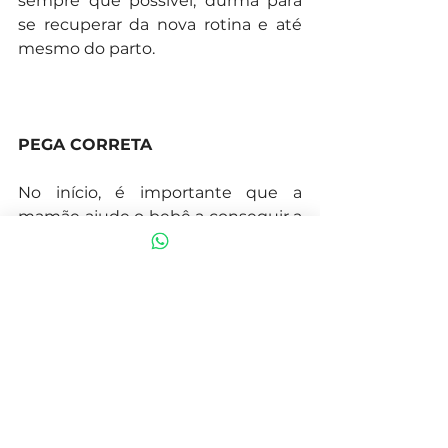
sempre que possível, durma para 
se recuperar da nova rotina e até 
mesmo do parto. 
PEGA CORRETA
No início, é importante que a 
mamãe ajude o bebê a conseguir a 
pega correta. E para isso, busque o 
máximo de informações possíveis. 
Conte com o acompanhamento de 
um médico e tenha muita 
paciência.
AMBIENTE ADEQUADO