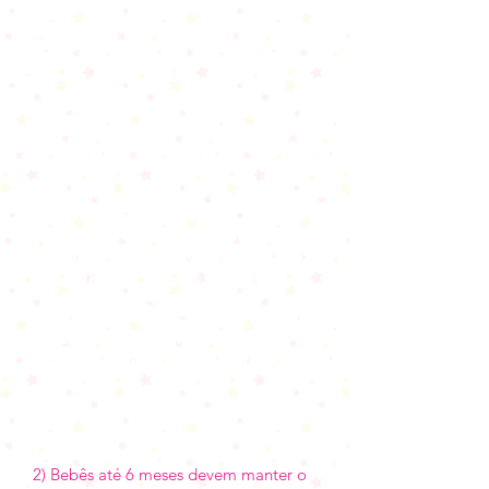
1)
Em nosso cardápio,
trabalhamos com ingredientes
naturais e saudáveis do começo
ao fim, sem adição de
conservante e açúcar.
Acompanhe a receita da Gelatina
Natural que servimos nas
refeições do Berçário.
Clique
aqui.
2) Bebês até 6 meses devem manter o