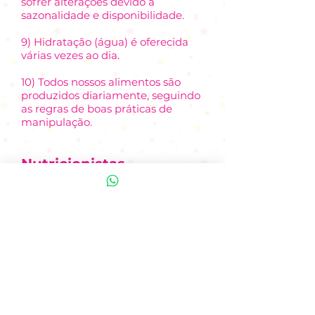
sofrer alterações devido a
sazonalidade e disponibilidade.
9) Hidratação (água) é oferecida
várias vezes ao dia.
10) Todos nossos alimentos são
produzidos diariamente, seguindo
as regras de boas práticas de
manipulação.
Nutricionistas
responsáveis
Carina Claudia Ribeiro
Xavier -
CRN-3 20.044
Thatiana Gomes Trudes
-
CRN-3 27.994