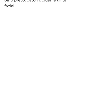
olho preto, batom, blush e tinta 
facial.