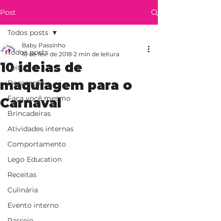
Post
Todos posts
Baby Passinho
Todos posts
10 de fev. de 2018
2 min de leitura
10 ideias de
Leitura
maquiagem para o
Decoração
Faça você mesmo
Carnaval
Brincadeiras
Atividades internas
Comportamento
Lego Education
Receitas
Culinária
Evento interno
Passeio