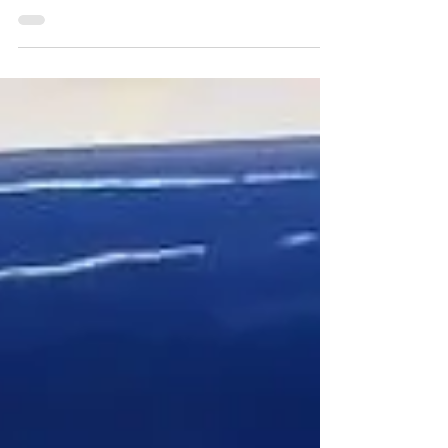
de melhor. Teve Páscoa, teve chocolate mas
também teve algo ainda mais especial, a
amizade. Teve amigo chocolate, teve amigo
pelúcia e, acima de tudo, teve conexão,
risadas e muita alegria compartilhada.
Momentos assim vão muito além da data.
Eles criam memórias, fortalecem vínculos e
fazem a infância ser ainda mais bonita.