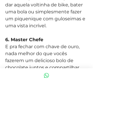
dar aquela voltinha de bike, bater 
uma bola ou simplesmente fazer 
um piquenique com guloseimas e 
uma vista incrível.
6. Master Chefe
E pra fechar com chave de ouro, 
nada melhor do que vocês 
fazerem um delicioso bolo de 
chocolate juntos e compartilhar 
gostosas risadas. Não é mesmo?
E então, o que vocês vão fazer 
juntos? 
Ótima diversão!!!
Brincadeiras