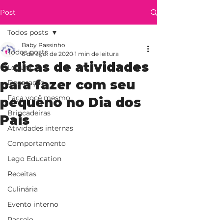
Post
Todos posts
Baby Passinho
Todos posts
6 de ago. de 2020
1 min de leitura
6 dicas de atividades
Leitura
para fazer com seu
Decoração
Faça você mesmo
pequeno no Dia dos
Brincadeiras
Pais
Atividades internas
Comportamento
Lego Education
Receitas
Culinária
Evento interno
Passeio