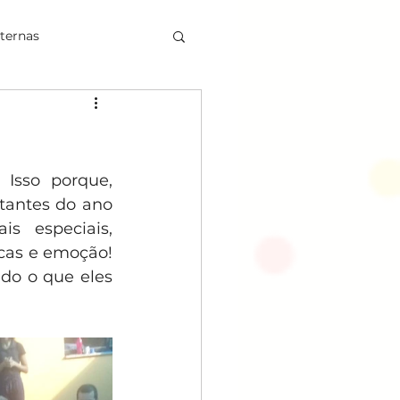
nternas
sseio
sso porque, 
antes do ano 
 especiais, 
cas e emoção! 
o o que eles 