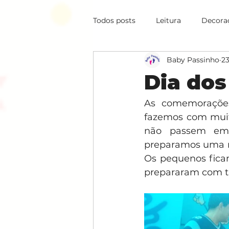
Todos posts
Leitura
Decora
Baby Passinho
23
Comportamento
Lego Edu
Dia dos
Utilidade Pública
As comemorações
fazemos com muit
não passem em 
preparamos uma ma
Os pequenos ficam
prepararam com ta