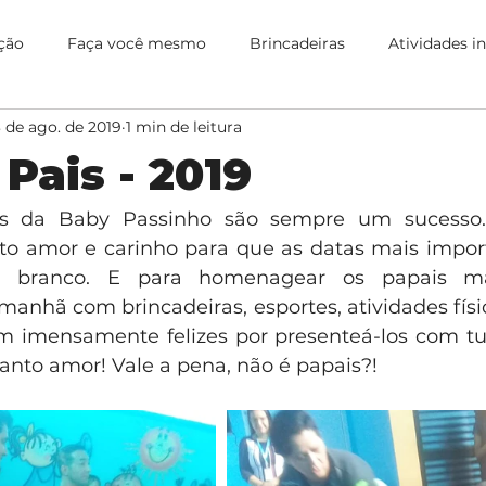
ção
Faça você mesmo
Brincadeiras
Atividades i
 de ago. de 2019
1 min de leitura
cation
Receitas
Culinária
Evento interno
Pa
 Pais - 2019
 da Baby Passinho são sempre um sucesso. I
o amor e carinho para que as datas mais import
branco. E para homenagear os papais mais
nhã com brincadeiras, esportes, atividades físi
 imensamente felizes por presenteá-los com tud
nto amor! Vale a pena, não é papais?!