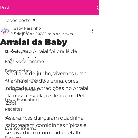
Post
Todos posts
Baby Passinho
Todos posts
3 de jun. de 2025
1 min de leitura
Arraial da Baby
Leitura
🌽🎉 Nosso Arraial foi pra lá de 
Decoração
especial! 🎊🐴
Faça você mesmo
Brincadeiras
No dia 01 de junho, vivemos uma 
Atividades internas
manhã cheia de alegria, cores, 
brincadeiras e tradições no Arraial 
Comportamento
da nossa escola, realizado no Pet 
Lego Education
Zoo! 
Receitas
As crianças dançaram quadrilha, 
Culinária
saborearam comidinhas típicas e 
Evento interno
se divertiram com cada detalhe 
Passeio