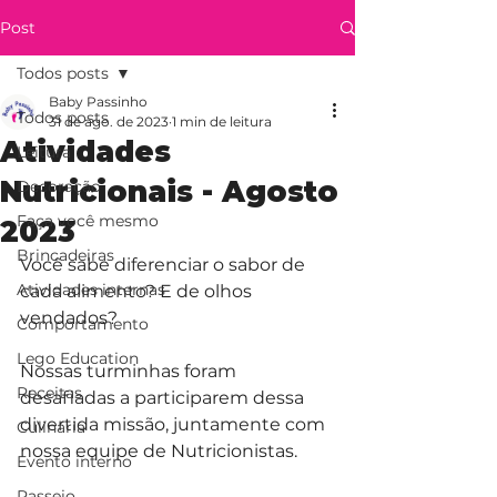
Post
Todos posts
Baby Passinho
Todos posts
31 de ago. de 2023
1 min de leitura
Atividades
Leitura
Nutricionais - Agosto
Decoração
Faça você mesmo
2023
Brincadeiras
Você sabe diferenciar o sabor de 
Atividades internas
cada alimento? E de olhos 
vendados?
Comportamento
Lego Education
Nossas turminhas foram 
Receitas
desafiadas a participarem dessa 
divertida missão, juntamente com 
Culinária
nossa equipe de Nutricionistas. 
Evento interno
Passeio