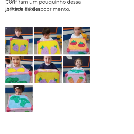
Confiram um pouquinho dessa 
Utilidade Pública
jornada de descobrimento. 