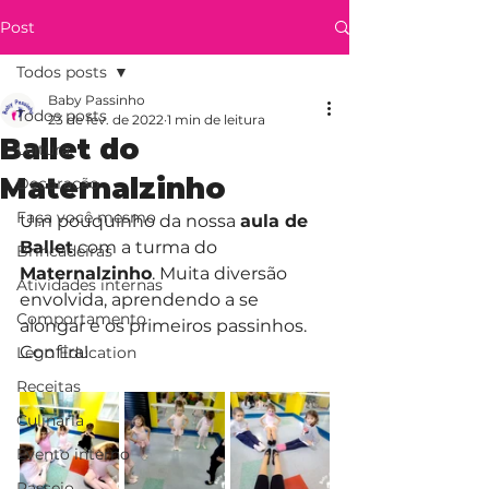
Post
Todos posts
Baby Passinho
Todos posts
23 de fev. de 2022
1 min de leitura
Ballet do
Leitura
Maternalzinho
Decoração
Faça você mesmo
Um pouquinho da nossa 
aula de 
Ballet
 com a turma do 
Brincadeiras
Maternalzinho
. Muita diversão 
Atividades internas
envolvida, aprendendo a se 
Comportamento
alongar e os primeiros passinhos. 
Confira!
Lego Education
Receitas
Culinária
Evento interno
Passeio