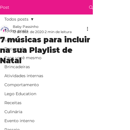
Post
Todos posts
Baby Passinho
Todos posts
12 de dez. de 2020
2 min de leitura
7 músicas para incluir
Leitura
na sua Playlist de
Decoração
Faça você mesmo
Natal
Brincadeiras
Atividades internas
Comportamento
Lego Education
Receitas
Culinária
Evento interno
Passeio