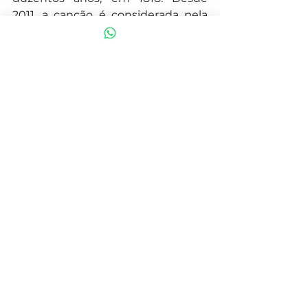
2011, a canção é considerada pela 
UNESCO como Patrimônio Cultural 
da Humanidade.
7- 
Jingle Bells
Com o título original de 
One Horse 
Open Sleigh
, essa canção foi escrita 
por James Lord Pierpont em 1857. 
Regravada diversas vezes em todo 
o mundo, 
Jingle Bells
 chegou ao 
Brasil com o título 
Bate o Sino
.
Você acha que faltou alguma 
música? Deixe sua sugestão!